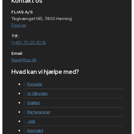
Kontakt os
FLIAS A/S
Teglvænget 145, 7400 Herning
Find vej
Tlf.:
(+45) 70 20 30 16
Email:
flias@flias.dk
Hvad kan vi hjælpe med?
Forside
Vi tilbyder
Galleri
Referencer
Job
Kontakt