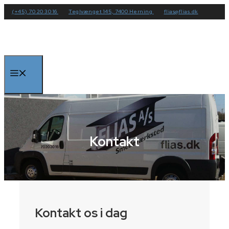
Hop
(+45) 70 20 30 16
Teglvænget 145, 7400 Herning
flias@flias.dk
til
indhold
Menu
Kontakt
Kontakt os i dag