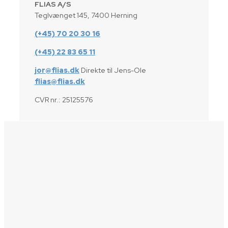
FLIAS A/S
Teglvænget 145, 7400 Herning
(+45) 70 20 30 16
(+45) 22 83 65 11
jor@flias.dk
Direkte til Jens-Ole
flias@flias.dk
CVR nr.: 25125576